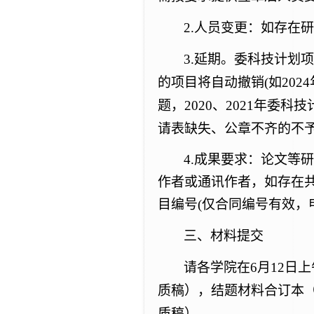
2
.人员变更
：
如存在研
3.
延期。委科技计划项
的项目将自动撤销(如202
题，2020、2021年
请表缺失、公章不齐的不
4.成果要求：
论文等研
作者或通讯作者，如存在
目编号
(仅合同编号有效，
三
、材料提交
请各学院在
6
月
12
日
上
质稿），结题材料合订本
质稿）