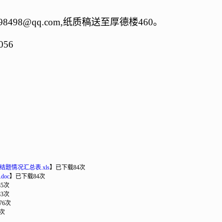
98498
@qq.com,纸质稿送至厚德楼460。
056
题情况汇总表.xls
】
已下载
84
次
oc
】
已下载
84
次
85
次
83
次
76
次
次